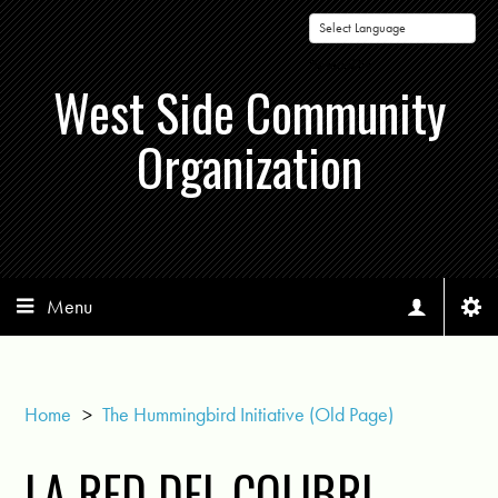
Powered by
West Side Community
Organization
Menu
Home
>
The Hummingbird Initiative (Old Page)
LA RED DEL COLIBRI